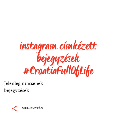
instagram címkézett
bejegyzések
#CroatiaFullOfLife
Jelenleg nincsenek
bejegyzések
MEGOSZTÁS